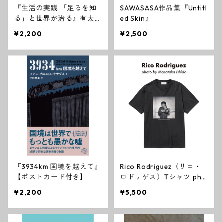
『生活の実践 「足るを知
SAWASASA作品集『Untitl
る」と世界が治る』有太マ
ed Skin』
ン【特典ステッカー付き】
¥2,200
¥2,500
『3934km 国境を越えて』
Rico Rodriguez（リコ・
【ポストカード付き】
ロドリゲス）Tシャツ pho
to by Masataka Ishida
¥2,200
¥5,500