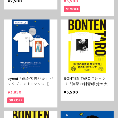
¥2,500
¥3,500
30%OFF
oyumi「愚かで悪いか」バ
BONTEN TARO Tシャツ
ックプリントTシャツ【ス
（『伝説の刺青師 梵天太
テッカー付き】
郎 異端の美学 13の証言』
¥3,850
¥5,500
発売記念）
30%OFF