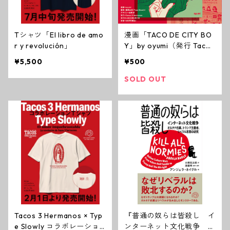
Tシャツ「El libro de amo
漫画「TACO DE CITY BO
r y revolución」
Y」by oyumi（発行 Tacos
3 Hermanos）＋ステッカ
¥5,500
¥500
ー
SOLD OUT
Tacos 3 Hermanos × Typ
『普通の奴らは皆殺し イ
e Slowly コラボレーショ
ンターネット文化戦争 オ