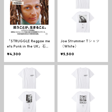
「STRUGGLE Reggae me
Joe Strummer Tシャツ
ets Punk in the UK」石田
（White）
昌隆
¥4,300
¥5,500