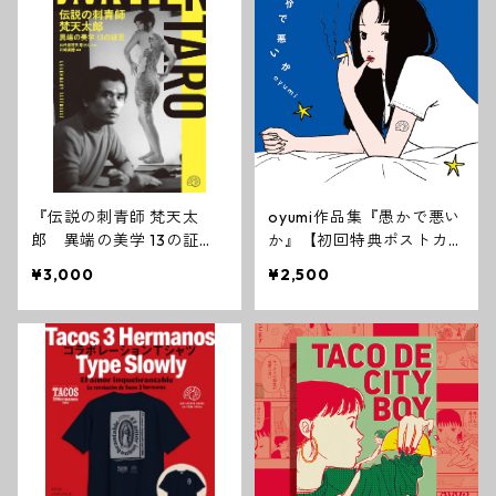
『伝説の刺青師 梵天太
oyumi作品集『愚かで悪い
郎 異端の美学 13の証
か』【初回特典ポストカー
言』
ド付き】
¥3,000
¥2,500