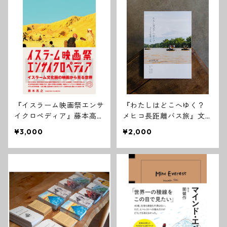
『イスラーム映画祭エンサ
『わたしはどこへゆく？
イクロペディア』藤本高之
メヒコ長距離バス旅』文
（イスラーム映画祭主宰）
圓尾公佑 写真 児玉浩宜
¥3,000
¥2,000