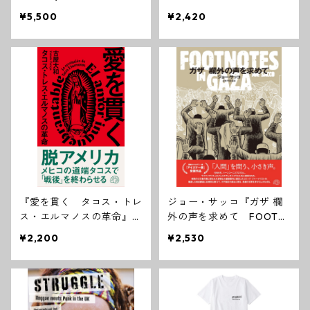
ンTシャツ
ルタナ右翼、トランプ主義
¥5,500
¥2,420
者、リベラル思想の研究』
アンジェラ・ネイグル[著]
『愛を貫く タコス・トレ
ジョー・サッコ『ガザ 欄
ス・エルマノスの革命』古
外の声を求めて FOOTN
屋大和（Tacos 3 Herman
OTES IN GAZA』
¥2,200
¥2,530
os）